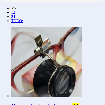
Ver:
12
24
TODO: