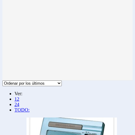
Ver:
12
24
TODO: