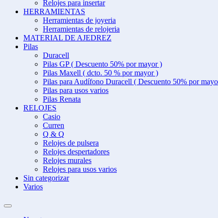
Relojes para insertar
HERRAMIENTAS
Herramientas de joyeria
Herramientas de relojeria
MATERIAL DE AJEDREZ
Pilas
Duracell
Pilas GP ( Descuento 50% por mayor )
Pilas Maxell ( dcto. 50 % por mayor )
Pilas para Audífono Duracell ( Descuento 50% por mayo
Pilas para usos varios
Pilas Renata
RELOJES
Casio
Curren
Q & Q
Relojes de pulsera
Relojes despertadores
Relojes murales
Relojes para usos varios
Sin categorizar
Varios