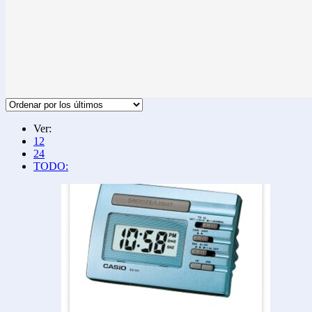
Ver:
12
24
TODO: