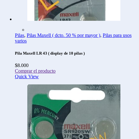
Pilas
,
Pilas Maxell ( dcto. 50 % por mayor )
,
Pilas para usos
varios
Pila Maxell LR 43 ( display de 10 pilas )
$
8.000
Comprar el producto
Quick View