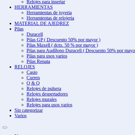
Relojes para insertar
HERRAMIENTAS
Herramientas de joyeria
Herramientas de relojeria
MATERIAL DE AJEDREZ
Pilas
Duracell
Pilas GP ( Descuento 50% por mayor )
Pilas Maxell ( dcto. 50 % por mayor )
Pilas para Audífono Duracell ( Descuento 50% por mayo
Pilas para usos varios
Pilas Renata
RELOJES
Casio
Curren
Q & Q
Relojes de pulsera
Relojes despertadores
Relojes murales
Relojes para usos varios
Sin categorizar
Varios