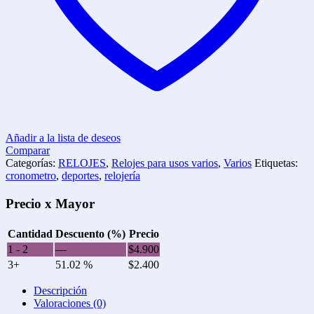
Añadir a la lista de deseos
Comparar
Categorías:
RELOJES
,
Relojes para usos varios
,
Varios
Etiquetas:
cronometro
,
deportes
,
relojería
Precio x Mayor
Cantidad
Descuento (%)
Precio
1 - 2
—
$
4.900
3+
51.02 %
$
2.400
Descripción
Valoraciones (0)