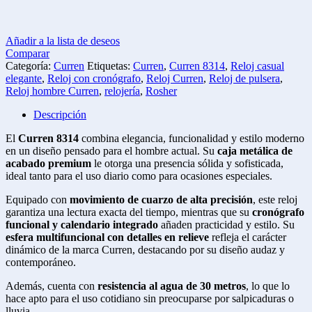
Añadir a la lista de deseos
Comparar
Categoría:
Curren
Etiquetas:
Curren
,
Curren 8314
,
Reloj casual
elegante
,
Reloj con cronógrafo
,
Reloj Curren
,
Reloj de pulsera
,
Reloj hombre Curren
,
relojería
,
Rosher
Descripción
El
Curren 8314
combina elegancia, funcionalidad y estilo moderno
en un diseño pensado para el hombre actual. Su
caja metálica de
acabado premium
le otorga una presencia sólida y sofisticada,
ideal tanto para el uso diario como para ocasiones especiales.
Equipado con
movimiento de cuarzo de alta precisión
, este reloj
garantiza una lectura exacta del tiempo, mientras que su
cronógrafo
funcional y calendario integrado
añaden practicidad y estilo. Su
esfera multifuncional con detalles en relieve
refleja el carácter
dinámico de la marca Curren, destacando por su diseño audaz y
contemporáneo.
Además, cuenta con
resistencia al agua de 30 metros
, lo que lo
hace apto para el uso cotidiano sin preocuparse por salpicaduras o
lluvia.