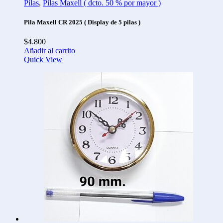
Pilas
,
Pilas Maxell ( dcto. 50 % por mayor )
Pila Maxell CR 2025 ( Display de 5 pilas )
$
4.800
Añadir al carrito
Quick View