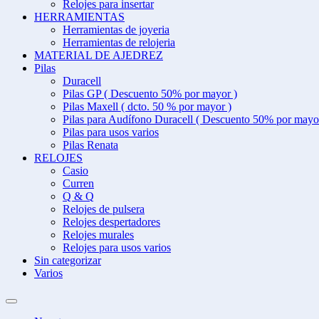
Relojes para insertar
HERRAMIENTAS
Herramientas de joyeria
Herramientas de relojeria
MATERIAL DE AJEDREZ
Pilas
Duracell
Pilas GP ( Descuento 50% por mayor )
Pilas Maxell ( dcto. 50 % por mayor )
Pilas para Audífono Duracell ( Descuento 50% por mayo
Pilas para usos varios
Pilas Renata
RELOJES
Casio
Curren
Q & Q
Relojes de pulsera
Relojes despertadores
Relojes murales
Relojes para usos varios
Sin categorizar
Varios