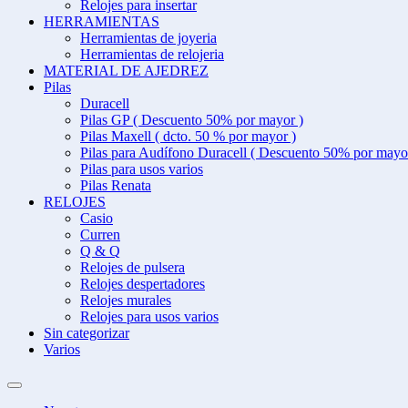
Relojes para insertar
HERRAMIENTAS
Herramientas de joyeria
Herramientas de relojeria
MATERIAL DE AJEDREZ
Pilas
Duracell
Pilas GP ( Descuento 50% por mayor )
Pilas Maxell ( dcto. 50 % por mayor )
Pilas para Audífono Duracell ( Descuento 50% por mayo
Pilas para usos varios
Pilas Renata
RELOJES
Casio
Curren
Q & Q
Relojes de pulsera
Relojes despertadores
Relojes murales
Relojes para usos varios
Sin categorizar
Varios