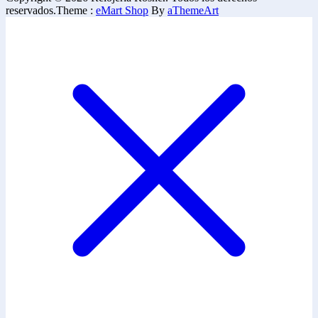
reservados.
Theme :
eMart Shop
By
aThemeArt