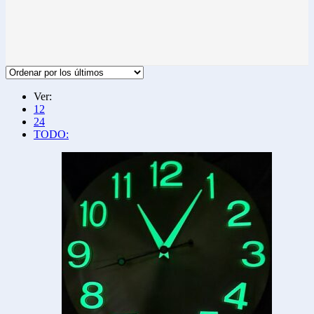
Ver:
12
24
TODO: