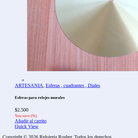
ARTESANIA
,
Esferas , cuadrantes , Diales
Esferas para relojes murales
$
2.500
You save
(
%)
Añadir al carrito
Quick View
Copyright © 2026 Relojeria Rosher. Todos los derechos